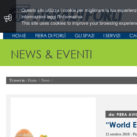
Questo sito utilizza i cookie per migliorare la tua esperie
informazioni leggi l'
Informativa
This site uses cookies to improve your browsing experien
HOME
FIERA DI FORLÌ
GLI SPAZI
I SERVIZI
CA
NEWS & EVENTI
Ti trovi in :
Home
/
News
/
da: FIERA AV
“World 
12 ottobre 2018 - Pia