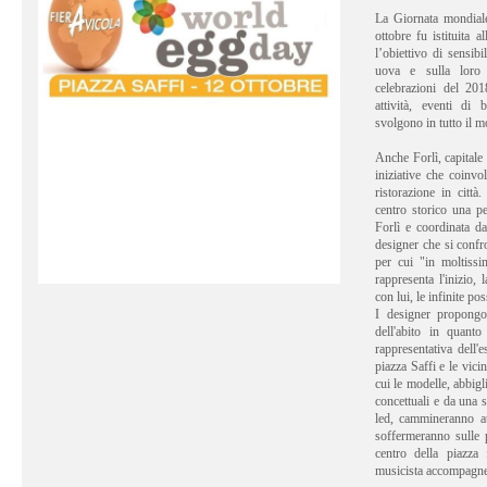
La Giornata mondiale
ottobre fu istituita
l’obiettivo di sensibi
uova e sulla loro 
celebrazioni del 20
attività, eventi di
svolgono in tutto il m
Anche Forlì, capitale 
iniziative che coinv
ristorazione in città
centro storico una p
Forlì e coordinata da
designer che si confr
per cui "in moltissim
rappresenta l'inizio,
con lui, le infinite pos
I designer propongon
dell'abito in quant
rappresentativa dell
piazza Saffi e le vic
cui le modelle, abbigli
concettuali e da una 
led, cammineranno at
soffermeranno sulle 
centro della piazza
musicista accompagner