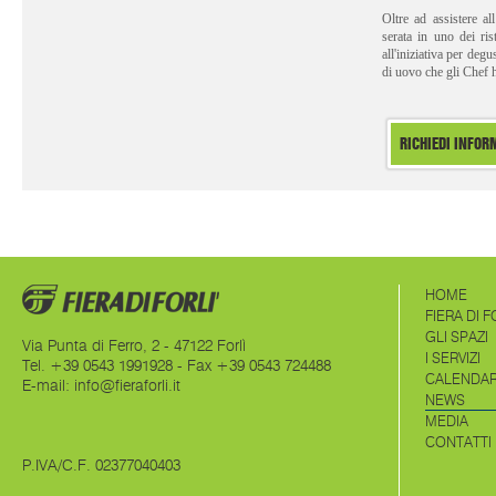
Oltre ad assistere al
serata in uno dei ris
all'iniziativa per degus
di uovo che gli Chef h
RICHIEDI INFOR
HOME
FIERA DI F
GLI SPAZI
Via Punta di Ferro, 2 - 47122 Forlì
I SERVIZI
Tel. +39 0543 1991928 - Fax +39 0543 724488
CALENDAR
E-mail:
info@fieraforli.it
NEWS
MEDIA
CONTATTI
P.IVA/C.F. 02377040403