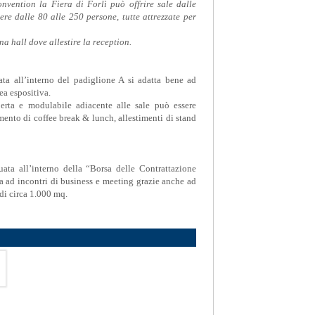
nvention la Fiera di Forlì può offrire sale dalle
re dalle 80 alle 250 persone, tutte attrezzate per
na hall dove allestire la reception.
ata all’interno del padiglione A si adatta bene ad
ea espositiva.
rta e modulabile adiacente alle sale può essere
imento di coffee break & lunch, allestimenti di stand
uata all’interno della “Borsa delle Contrattazione
 ad incontri di business e meeting grazie anche ad
di circa 1.000 mq.