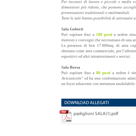
Per incontri di lavoro e piccole e medie co
dimensioni più ridotte, che possono accoglie
presentazioni tradizionali o multimediali.
Tutte le sale hanno possibilità di attrezzare u
Sala Goberti
Può ospitare fino a
100 posti
a sedere situ
riunioni e convegni che necessitano di una ar
La presenza di ben 17.000mq. di area cope
sfruttata come area commerciale, per l’allest
espositivi ed altri intrattenimenti e servizi.
Sala Borsa
Può ospitare fino a
80 posti
a sedere è sit
Avicunicole” ed ha una conformazione adatta
un foyer adiacente con metratura modulabile 
DOWNLOAD ALLEGATI
padiglioni SALA(1).pdf