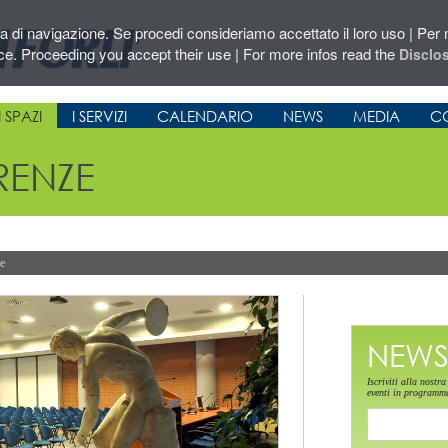
za di navigazione. Se procedi consideriamo accettato il loro uso | Per m
ce. Proceeding you accept their use | For more infos read the
Disclo
 SPAZI
I SERVIZI
CALENDARIO
NEWS
MEDIA
CO
RENZE
e
NEWS
Iscriviti alla nost
eventi in programm