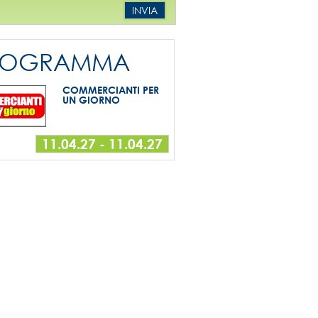
INVIA
PROGRAMMA
COMMERCIANTI PER
UN GIORNO
11.04.27
-
11.04.27
EXPO ELETTRONICA
01.05.27
-
02.05.27
FESTIVAL DELLA
CUCINA ETNICA
26.09.26
-
26.09.26
COMMERCIANTI PER
UN GIORNO