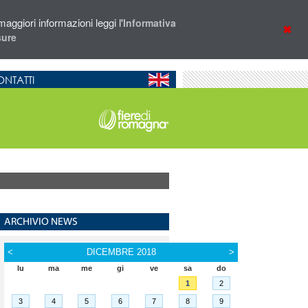
aggiori informazioni leggi l'
Informativa
sure
NTATTI
ARCHIVIO NEWS
<
DICEMBRE 2018
>
lu
ma
me
gi
ve
sa
do
1
2
3
4
5
6
7
8
9