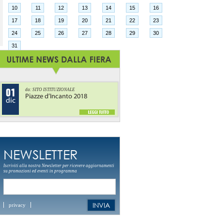
10
11
12
13
14
15
16
17
18
19
20
21
22
23
24
25
26
27
28
29
30
31
da: SITO ISTITUZIONALE
01
Piazze d’Incanto 2018
dic
NEWSLETTER
Iscriviti alla nostra Newsletter per ricevere aggiornamenti
su promozioni ed eventi in programma
INVIA
privacy