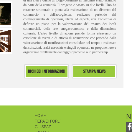
di una città è quello di luogo destinano all’incontro e allo scambio
da parte della comunità. Il progetto è basato su due livelli. Uno ha
carattere strutturale e punta alla realizzazione di un distretto del
commercio e dell'accoglienza, realizzato partendo dal
coinvolgimento di operatori, utenti ed esperti, con l’obiettivo di
definire un piano per la valorizzazione del tessuto dei locali
commerciali, della rete enogastronomica e della dimensione
culturale. L’altro livello di azione prende forma attraverso un
cartellone di eventi e di attività di animazione che partendo dalla
valorizzazione di manifestazioni consolidate nel tempo e realizzate
da istituzioni, realtà associate e singoli operatori, ne propone nuove
organizzate direttamente dal raggruppamento o in partnership.
RICHIEDI INFORMAZIONI
STAMPA NEWS
N
HOME
FIERA DI FORLÌ
GLI SPAZI