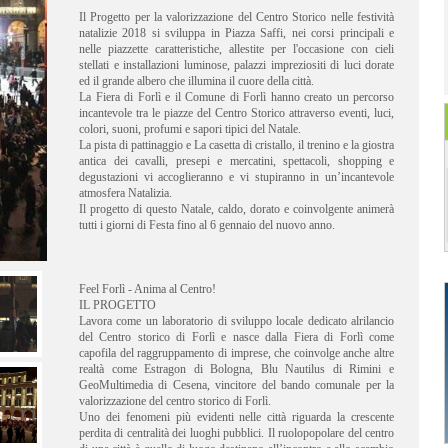
Il Progetto per la valorizzazione del Centro Storico nelle festività
natalizie 2018 si sviluppa in Piazza Saffi, nei corsi principali e
nelle piazzette caratteristiche, allestite per l'occasione con cieli
stellati e installazioni luminose, palazzi impreziositi di luci dorate
ed il grande albero che illumina il cuore della città.
La Fiera di Forlì e il Comune di Forlì hanno creato un percorso
incantevole tra le piazze del Centro Storico attraverso eventi, luci,
colori, suoni, profumi e sapori tipici del Natale.
La pista di pattinaggio e La casetta di cristallo, il trenino e la giostra
antica dei cavalli, presepi e mercatini, spettacoli, shopping e
degustazioni vi accoglieranno e vi stupiranno in un’incantevole
atmosfera Natalizia.
Il progetto di questo Natale, caldo, dorato e coinvolgente animerà
tutti i giorni di Festa fino al 6 gennaio del nuovo anno.
Feel Forlì - Anima al Centro!
IL PROGETTO
Lavora come un laboratorio di sviluppo locale dedicato alrilancio
del Centro storico di Forlì e nasce dalla Fiera di Forlì come
capofila del raggruppamento di imprese, che coinvolge anche altre
realtà come Estragon di Bologna, Blu Nautilus di Rimini e
GeoMultimedia di Cesena, vincitore del bando comunale per la
valorizzazione del centro storico di Forlì.
Uno dei fenomeni più evidenti nelle città riguarda la crescente
perdita di centralità dei luoghi pubblici. Il ruolopopolare del centro