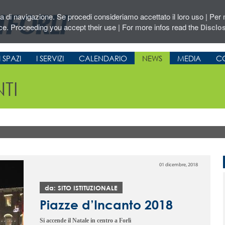
za di navigazione. Se procedi consideriamo accettato il loro uso | Per m
ce. Proceeding you accept their use | For more infos read the
Disclo
 SPAZI
I SERVIZI
CALENDARIO
NEWS
MEDIA
CO
TI
01 dicembre, 2018
da: SITO ISTITUZIONALE
Piazze d’Incanto 2018
Si accende il Natale in centro a Forlì