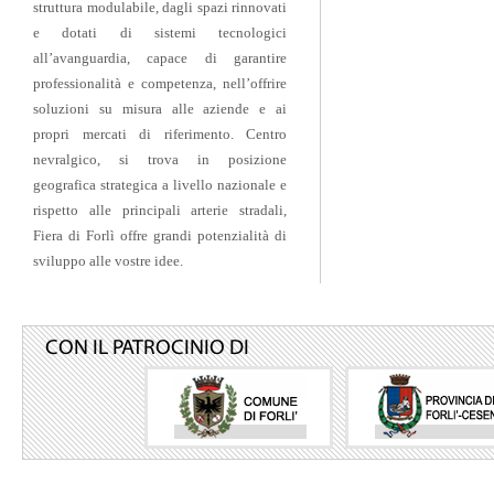
struttura modulabile, dagli spazi rinnovati
da: FIERA AVI
e dotati di sistemi tecnologici
“World E
05
all’avanguardia, capace di garantire
ott
Slide001
professionalità e competenza, nell’offrire
soluzioni su misura alle aziende e ai
da: SITO ISTIT
propri mercati di riferimento. Centro
1° edizi
12
nevralgico, si trova in posizione
Show
mag
geografica strategica a livello nazionale e
rispetto alle principali arterie stradali,
da: SITO ISTIT
Fiera di Forlì offre grandi potenzialità di
La ROMAG
sviluppo alle vostre idee.
22
dic
CON IL PATROCINIO DI
da: SITO ISTIT
RELAZION
19
PREVENTI
dic
da: SITO ISTIT
Fiera di F
11