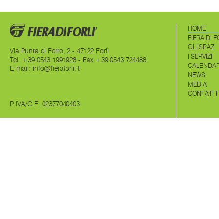
dall’inse
set
HOME
FIERA DI F
GLI SPAZI
Via Punta di Ferro, 2 - 47122 Forlì
I SERVIZI
Tel. +39 0543 1991928 - Fax +39 0543 724488
CALENDAR
E-mail:
info@fieraforli.it
NEWS
MEDIA
CONTATTI
P.IVA/C.F. 02377040403