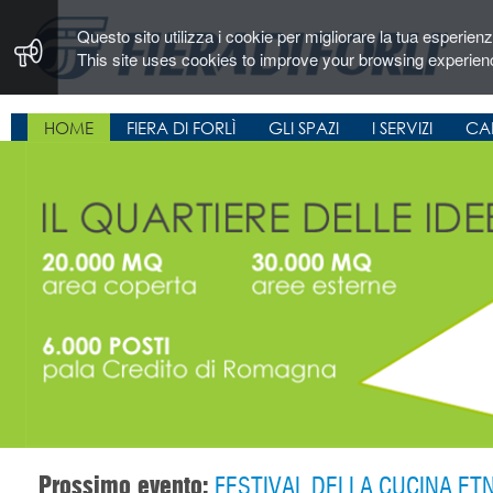
Questo sito utilizza i cookie per migliorare la tua esperien
This site uses cookies to improve your browsing experien
HOME
FIERA DI FORLÌ
GLI SPAZI
I SERVIZI
CA
Slide002
Prossimo evento:
FESTIVAL DELLA CUCINA ETNI