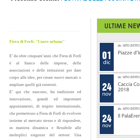
Fiera di Forlì: "
Cuore urbano"
da: SITO ISTIT
Piazze d’
01
E’ da oltre cinquant’anni che Fiera di Forlì
dic
è al fianco delle imprese, delle
associazioni e delle istituzioni per dare
Slide003
corpo alle idee, per creare nuovi mercati o
da: SITO ISTIT
Caccia Co
ampliare quelli già esistenti.
24
2018
E’ qui che nascono, fra tradizione ed
nov
innovazione, grandi ed importanti
appuntamenti, di respiro internazionale,
da: SITO ISTIT
che permettono a Fiera di Forlì di evolvere
Il PalaEre
24
insieme al mercato stesso e di rispondere,
nov
in maniera dinamica e flessibile alle
molteplici esigenze del settore. Una